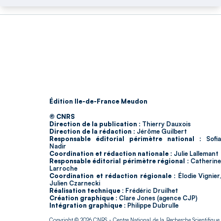
Édition Ile-de-France Meudon
© CNRS
Direction de la publication :
Thierry Dauxois
Direction de la rédaction :
Jérôme Guilbert
Responsable éditorial périmètre national :
Sofia
Nadir
Coordination et rédaction nationale :
Julie Lallemant
Responsable éditorial périmètre régional :
Catherin
Larroche
Coordination et rédaction régionale :
Élodie Vignier,
Julien Czarnecki
Réalisation technique :
Frédéric Druilhet
Création graphique :
Clare Jones (agence CJP)
Intégration graphique :
Philippe Dubrulle
Copyright © 2026
CNRS
- Centre National de la Recherche Scientifique