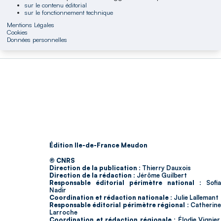
sur le contenu éditorial
sur le fonctionnement technique
Mentions Légales
Cookies
Données personnelles
Édition Ile-de-France Meudon
© CNRS
Direction de la publication :
Thierry Dauxois
Direction de la rédaction :
Jérôme Guilbert
Responsable éditorial périmètre national :
Sofia
Nadir
Coordination et rédaction nationale :
Julie Lallemant
Responsable éditorial périmètre régional :
Catherin
Larroche
Coordination et rédaction régionale :
Élodie Vignier,