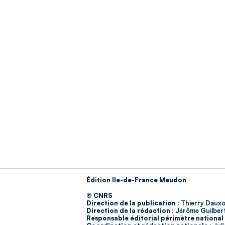
Édition Ile-de-France Meudon
© CNRS
Direction de la publication :
Thierry Dauxo
Direction de la rédaction :
Jérôme Guilber
Responsable éditorial périmètre national 