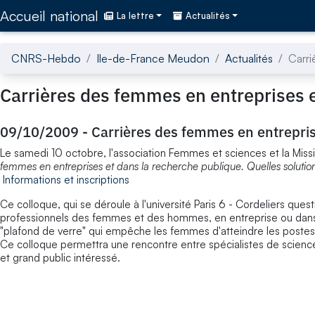
Accédez directement au contenu de la page
Accueil national
La lettre
Actualités
CNRS-Hebdo
Ile-de-France Meudon
Actualités
Carri
Carrières des femmes en entreprises e
09/10/2009
-
Carrières des femmes en entrepris
Le samedi 10 octobre, l'association Femmes et sciences et la Mis
femmes en entreprises et dans la recherche publique. Quelles solutions
Informations et inscriptions
Ce colloque, qui se déroule à l'université Paris 6 - Cordeliers que
professionnels des femmes et des hommes, en entreprise ou dans la
"plafond de verre" qui empêche les femmes d'atteindre les postes 
Ce colloque permettra une rencontre entre spécialistes de sciences
et grand public intéressé.