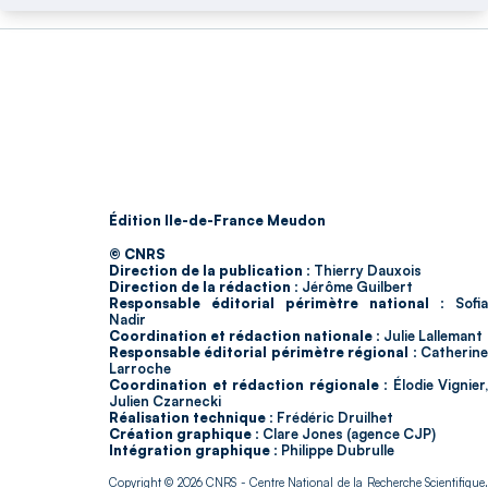
Édition Ile-de-France Meudon
© CNRS
Direction de la publication :
Thierry Dauxois
Direction de la rédaction :
Jérôme Guilbert
Responsable éditorial périmètre national :
Sofia
Nadir
Coordination et rédaction nationale :
Julie Lallemant
Responsable éditorial périmètre régional :
Catherin
Larroche
Coordination et rédaction régionale :
Élodie Vignier,
Julien Czarnecki
Réalisation technique :
Frédéric Druilhet
Création graphique :
Clare Jones (agence CJP)
Intégration graphique :
Philippe Dubrulle
Copyright © 2026
CNRS
- Centre National de la Recherche Scientifique