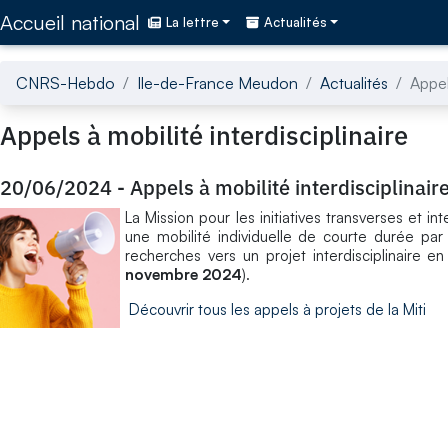
Accédez directement au contenu de la page
Accueil national
La lettre
Actualités
CNRS-Hebdo
Ile-de-France Meudon
Actualités
Appel
Appels à mobilité interdisciplinaire
20/06/2024
-
Appels à mobilité interdisciplinair
La Mission pour les initiatives transverses et i
une mobilité individuelle de courte durée par 
recherches vers un projet interdisciplinaire e
novembre 2024
).
Découvrir tous les appels à projets de la Miti