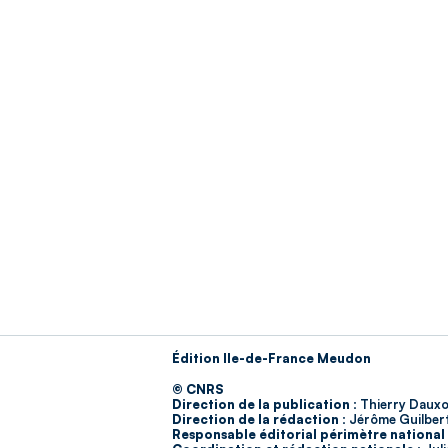
Édition Ile-de-France Meudon
© CNRS
Direction de la publication :
Thierry Dauxo
Direction de la rédaction :
Jérôme Guilber
Responsable éditorial périmètre national 