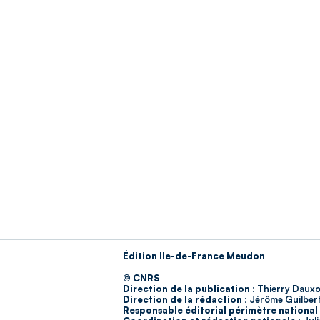
Édition Ile-de-France Meudon
© CNRS
Direction de la publication :
Thierry Dauxo
Direction de la rédaction :
Jérôme Guilber
Responsable éditorial périmètre national 