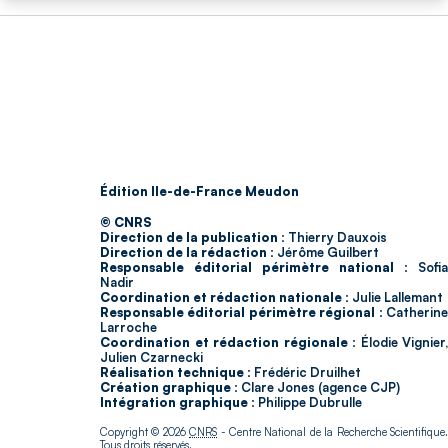
Édition Ile-de-France Meudon
© CNRS
Direction de la publication :
Thierry Dauxois
Direction de la rédaction :
Jérôme Guilbert
Responsable éditorial périmètre national :
Sofia
Nadir
Coordination et rédaction nationale :
Julie Lallemant
Responsable éditorial périmètre régional :
Catherin
Larroche
Coordination et rédaction régionale :
Élodie Vignier,
Julien Czarnecki
Réalisation technique :
Frédéric Druilhet
Création graphique :
Clare Jones (agence CJP)
Intégration graphique :
Philippe Dubrulle
Copyright © 2026
CNRS
- Centre National de la Recherche Scientifique
Tous droits réservés.