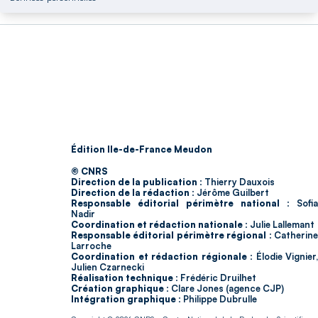
Édition Ile-de-France Meudon
© CNRS
Direction de la publication :
Thierry Dauxois
Direction de la rédaction :
Jérôme Guilbert
Responsable éditorial périmètre national :
Sofia
Nadir
Coordination et rédaction nationale :
Julie Lallemant
Responsable éditorial périmètre régional :
Catherin
Larroche
Coordination et rédaction régionale :
Élodie Vignier,
Julien Czarnecki
Réalisation technique :
Frédéric Druilhet
Création graphique :
Clare Jones (agence CJP)
Intégration graphique :
Philippe Dubrulle