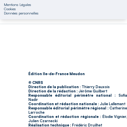
Mentions Légales
Cookies
Données personnelles
Édition Ile-de-France Meudon
© CNRS
Direction de la publication :
Thierry Dauxois
Direction de la rédaction :
Jérôme Guilbert
Responsable éditorial périmètre national :
Sofia
Nadir
Coordination et rédaction nationale :
Julie Lallemant
Responsable éditorial périmètre régional :
Catherin
Larroche
Coordination et rédaction régionale :
Élodie Vignier,
Julien Czarnecki
Réalisation technique :
Frédéric Druilhet