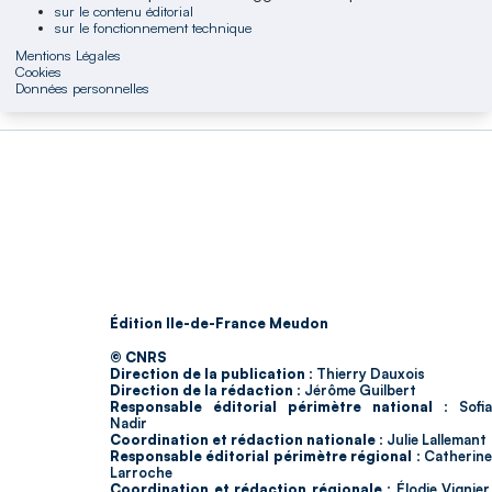
sur le contenu éditorial
sur le fonctionnement technique
Mentions Légales
Cookies
Données personnelles
Édition Ile-de-France Meudon
© CNRS
Direction de la publication :
Thierry Dauxois
Direction de la rédaction :
Jérôme Guilbert
Responsable éditorial périmètre national :
Sofia
Nadir
Coordination et rédaction nationale :
Julie Lallemant
Responsable éditorial périmètre régional :
Catherin
Larroche
Coordination et rédaction régionale :
Élodie Vignier,