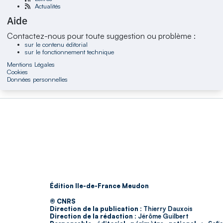
Actualités
Aide
Contactez-nous pour toute suggestion ou problème :
sur le contenu éditorial
sur le fonctionnement technique
Mentions Légales
Cookies
Données personnelles
Édition Ile-de-France Meudon
© CNRS
Direction de la publication :
Thierry Dauxois
Direction de la rédaction :
Jérôme Guilbert