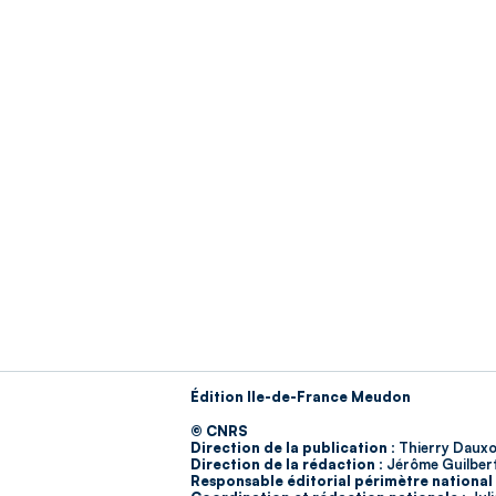
Édition Ile-de-France Meudon
© CNRS
Direction de la publication :
Thierry Dauxo
Direction de la rédaction :
Jérôme Guilber
Responsable éditorial périmètre national 