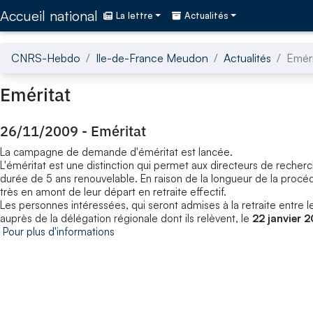
Accédez directement au contenu de la page
Accueil national
La lettre
Actualités
CNRS-Hebdo
Ile-de-France Meudon
Actualités
Eméri
Eméritat
26/11/2009
-
Eméritat
La campagne de demande d'éméritat est lancée.
L'éméritat est une distinction qui permet aux directeurs de recherc
durée de 5 ans renouvelable. En raison de la longueur de la procédu
très en amont de leur départ en retraite effectif.
Les personnes intéressées, qui seront admises à la retraite entre 
auprès de la délégation régionale dont ils relèvent, le
22 janvier 
Pour plus d'informations