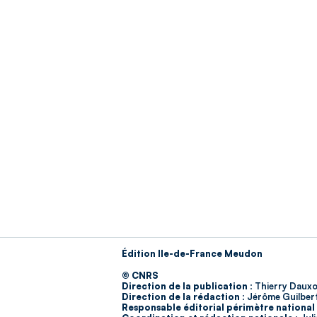
Édition Ile-de-France Meudon
© CNRS
Direction de la publication :
Thierry Dauxo
Direction de la rédaction :
Jérôme Guilber
Responsable éditorial périmètre national 