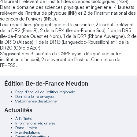
4 lauréats relèvent de l’Institut des sciences biologiques (INSB).
Dans le domaine des sciences physiques et ingénierie, 4 lauréats
relèvent de l’Institut de physique (INP) et 2 de l’Institut national des
sciences de l’univers (INSU).
Leur répartition géographique est la suivante : 2 lauréats relèvent
de la DR2 (Paris B), 2 de la DR4 (Ile-de-France Sud), 1 de la DR5
(Ile-de-France Ouest et Nord), 1 de la DR7 (Rhône Auvergne), 2 de
la DR10 (Alsace), 1 de la DR13 (Languedoc-Roussillon) et 1 de la
DR20 (Côte d’Azur).
S’agissant des 3 lauréats du CNRS ayant désigné une autre
institution d’accueil, 2 relèveront de l’Institut Curie et un de
l’EHESS.
Édition Ile-de-France Meudon
Page d'accueil de l'édition régionale
Dernière lettre envoyée
S'abonner/se désabonner
Actualités
À l'affiche
Informations régionales
Dates Limites
Manifestations
Potentiel Scientifique