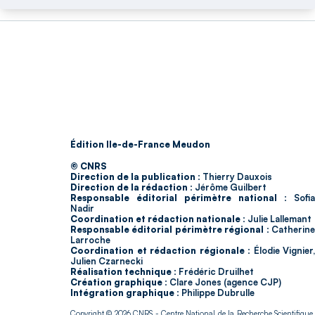
Édition Ile-de-France Meudon
© CNRS
Direction de la publication :
Thierry Dauxois
Direction de la rédaction :
Jérôme Guilbert
Responsable éditorial périmètre national :
Sofia
Nadir
Coordination et rédaction nationale :
Julie Lallemant
Responsable éditorial périmètre régional :
Catherin
Larroche
Coordination et rédaction régionale :
Élodie Vignier,
Julien Czarnecki
Réalisation technique :
Frédéric Druilhet
Création graphique :
Clare Jones (agence CJP)
Intégration graphique :
Philippe Dubrulle
Copyright © 2026
CNRS
- Centre National de la Recherche Scientifique