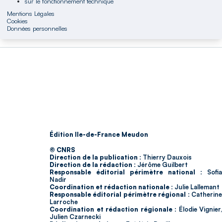
sur le fonctionnement technique
Mentions Légales
Cookies
Données personnelles
Édition Ile-de-France Meudon
© CNRS
Direction de la publication :
Thierry Dauxois
Direction de la rédaction :
Jérôme Guilbert
Responsable éditorial périmètre national :
Sofia
Nadir
Coordination et rédaction nationale :
Julie Lallemant
Responsable éditorial périmètre régional :
Catherin
Larroche
Coordination et rédaction régionale :
Élodie Vignier,
Julien Czarnecki