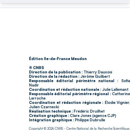
Édition Ile-de-France Meudon
© CNRS
Direction de la publication :
Thierry Dauxois
Direction de la rédaction :
Jérôme Guilbert
Responsable éditorial périmètre national :
Sofia
Nadir
Coordination et rédaction nationale :
Julie Lallemant
Responsable éditorial périmètre régional :
Catherin
Larroche
Coordination et rédaction régionale :
Élodie Vignier,
Julien Czarnecki
Réalisation technique :
Frédéric Druilhet
Création graphique :
Clare Jones (agence CJP)
Intégration graphique :
Philippe Dubrulle
Copyright © 2026
CNRS
- Centre National de la Recherche Scientifique