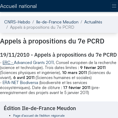
Accédez directement au contenu de la page
Accueil national
CNRS-Hebdo
Ile-de-France Meudon
Actualités
Appels à propositions du 7e PCRD
Appels à propositions du 7e PCRD
19/11/2010
-
Appels à propositions du 7e PCRD
-
ERC -
Advanced Grants 2011
, Conseil européen de la recherche
(science et technologie). Trois dates limites :
9 février 2011
(Sciences physiques et ingénierie),
10 mars 2011
(Sciences du
vivant),
6 avril 2011
(Sciences humaines et sociales)
-
ERA-NET Biodiversa
(biodiversité et les services
écosystémiques). Date de clôture :
17 février 2011
(pre-
enregistrement des projets avant le 5 janvier 2011)
Édition Ile-de-France Meudon
Page d'accueil de l'édition régionale