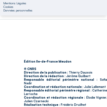
Mentions Légales
Cookies
Données personnelles
Édition Ile-de-France Meudon
© CNRS
Direction de la publication :
Thierry Dauxois
Direction de la rédaction :
Jérôme Guilbert
Responsable éditorial périmètre national :
Sofia
Nadir
Coordination et rédaction nationale :
Julie Lallemant
Responsable éditorial périmètre régional :
Catherin
Larroche
Coordination et rédaction régionale :
Élodie Vignier,
Julien Czarnecki
Réalisation technique :
Frédéric Druilhet