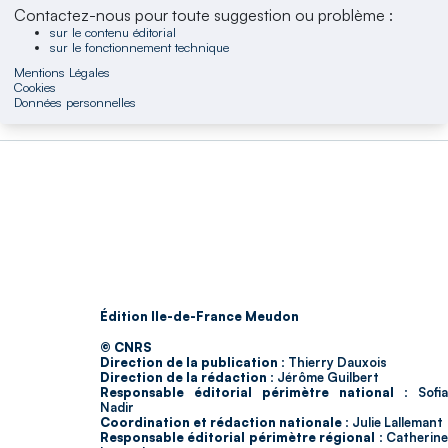
Contactez-nous pour toute suggestion ou problème :
sur le contenu éditorial
sur le fonctionnement technique
Mentions Légales
Cookies
Données personnelles
Édition Ile-de-France Meudon
© CNRS
Direction de la publication :
Thierry Dauxois
Direction de la rédaction :
Jérôme Guilbert
Responsable éditorial périmètre national :
Sofia
Nadir
Coordination et rédaction nationale :
Julie Lallemant
Responsable éditorial périmètre régional :
Catherin