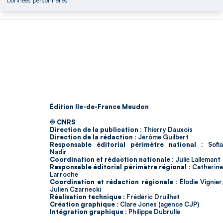
Édition Ile-de-France Meudon
© CNRS
Direction de la publication :
Thierry Dauxois
Direction de la rédaction :
Jérôme Guilbert
Responsable éditorial périmètre national :
Sofia
Nadir
Coordination et rédaction nationale :
Julie Lallemant
Responsable éditorial périmètre régional :
Catherin
Larroche
Coordination et rédaction régionale :
Élodie Vignier,
Julien Czarnecki
Réalisation technique :
Frédéric Druilhet
Création graphique :
Clare Jones (agence CJP)
Intégration graphique :
Philippe Dubrulle