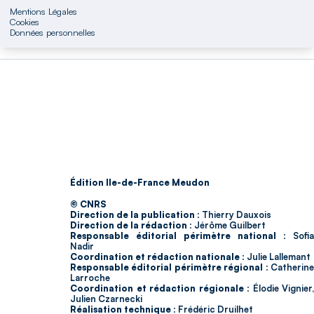
Mentions Légales
Cookies
Données personnelles
Édition Ile-de-France Meudon
© CNRS
Direction de la publication :
Thierry Dauxois
Direction de la rédaction :
Jérôme Guilbert
Responsable éditorial périmètre national :
Sofia
Nadir
Coordination et rédaction nationale :
Julie Lallemant
Responsable éditorial périmètre régional :
Catherin
Larroche
Coordination et rédaction régionale :
Élodie Vignier,
Julien Czarnecki
Réalisation technique :
Frédéric Druilhet