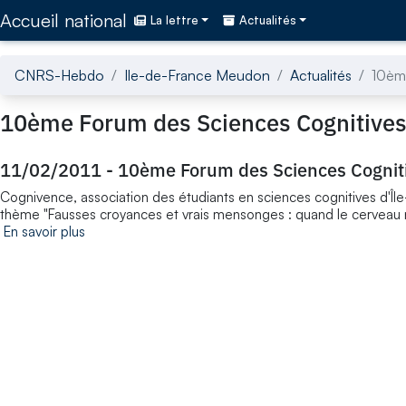
Accédez directement au contenu de la page
Accueil national
La lettre
Actualités
CNRS-Hebdo
Ile-de-France Meudon
Actualités
10ème
10ème Forum des Sciences Cognitives
11/02/2011
-
10ème Forum des Sciences Cognit
Cognivence, association des étudiants en sciences cognitives d'Îl
thème "Fausses croyances et vrais mensonges : quand le cerveau 
En savoir plus