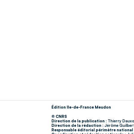
Édition Ile-de-France Meudon
© CNRS
Direction de la publication :
Thierry Dauxo
Direction de la rédaction :
Jérôme Guilber
Responsable éditorial périmètre national 