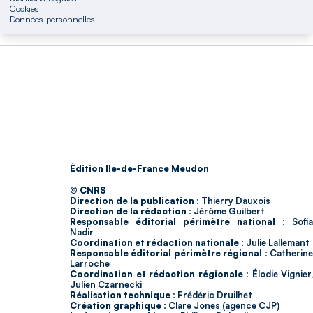
Cookies
Données personnelles
Édition Ile-de-France Meudon
© CNRS
Direction de la publication :
Thierry Dauxois
Direction de la rédaction :
Jérôme Guilbert
Responsable éditorial périmètre national :
Sofia
Nadir
Coordination et rédaction nationale :
Julie Lallemant
Responsable éditorial périmètre régional :
Catherin
Larroche
Coordination et rédaction régionale :
Élodie Vignier,
Julien Czarnecki
Réalisation technique :
Frédéric Druilhet
Création graphique :
Clare Jones (agence CJP)