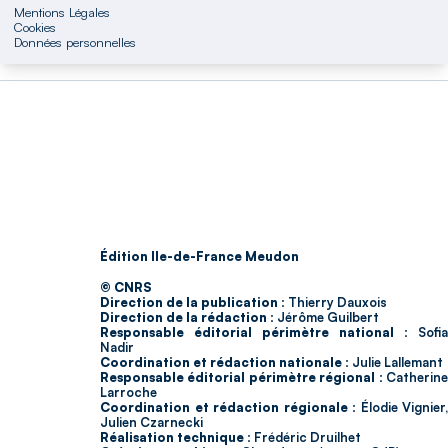
Mentions Légales
Cookies
Données personnelles
Édition Ile-de-France Meudon
© CNRS
Direction de la publication :
Thierry Dauxois
Direction de la rédaction :
Jérôme Guilbert
Responsable éditorial périmètre national :
Sofia
Nadir
Coordination et rédaction nationale :
Julie Lallemant
Responsable éditorial périmètre régional :
Catherin
Larroche
Coordination et rédaction régionale :
Élodie Vignier,
Julien Czarnecki
Réalisation technique :
Frédéric Druilhet