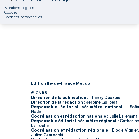
Mentions Légales
Cookies
Données personnelles
Édition Ile-de-France Meudon
© CNRS
Direction de la publication :
Thierry Dauxois
Direction de la rédaction :
Jérôme Guilbert
Responsable éditorial périmètre national :
Sofia
Nadir
Coordination et rédaction nationale :
Julie Lallemant
Responsable éditorial périmètre régional :
Catherin
Larroche
Coordination et rédaction régionale :
Élodie Vignier,
Julien Czarnecki