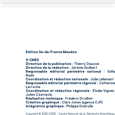
Édition Ile-de-France Meudon
© CNRS
Direction de la publication :
Thierry Dauxois
Direction de la rédaction :
Jérôme Guilbert
Responsable éditorial périmètre national :
Sofia
Nadir
Coordination et rédaction nationale :
Julie Lallemant
Responsable éditorial périmètre régional :
Catherin
Larroche
Coordination et rédaction régionale :
Élodie Vignier,
Julien Czarnecki
Réalisation technique :
Frédéric Druilhet
Création graphique :
Clare Jones (agence CJP)
Intégration graphique :
Philippe Dubrulle
Copyright © 2026
CNRS
- Centre National de la Recherche Scientifique