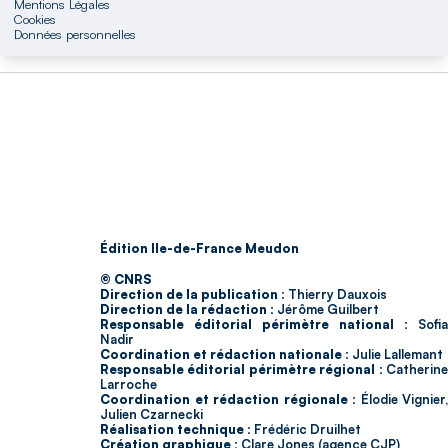
Mentions Légales
Cookies
Données personnelles
Édition Ile-de-France Meudon
© CNRS
Direction de la publication :
Thierry Dauxois
Direction de la rédaction :
Jérôme Guilbert
Responsable éditorial périmètre national :
Sofia
Nadir
Coordination et rédaction nationale :
Julie Lallemant
Responsable éditorial périmètre régional :
Catherin
Larroche
Coordination et rédaction régionale :
Élodie Vignier,
Julien Czarnecki
Réalisation technique :
Frédéric Druilhet
Création graphique :
Clare Jones (agence CJP)