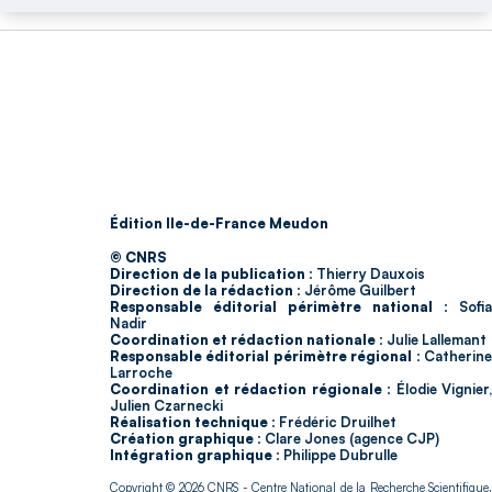
Édition Ile-de-France Meudon
© CNRS
Direction de la publication :
Thierry Dauxois
Direction de la rédaction :
Jérôme Guilbert
Responsable éditorial périmètre national :
Sofia
Nadir
Coordination et rédaction nationale :
Julie Lallemant
Responsable éditorial périmètre régional :
Catherin
Larroche
Coordination et rédaction régionale :
Élodie Vignier,
Julien Czarnecki
Réalisation technique :
Frédéric Druilhet
Création graphique :
Clare Jones (agence CJP)
Intégration graphique :
Philippe Dubrulle
Copyright © 2026
CNRS
- Centre National de la Recherche Scientifique