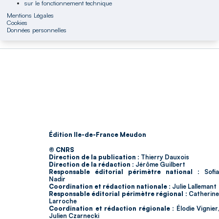
sur le fonctionnement technique
Mentions Légales
Cookies
Données personnelles
Édition Ile-de-France Meudon
© CNRS
Direction de la publication :
Thierry Dauxois
Direction de la rédaction :
Jérôme Guilbert
Responsable éditorial périmètre national :
Sofia
Nadir
Coordination et rédaction nationale :
Julie Lallemant
Responsable éditorial périmètre régional :
Catherin
Larroche
Coordination et rédaction régionale :
Élodie Vignier,
Julien Czarnecki