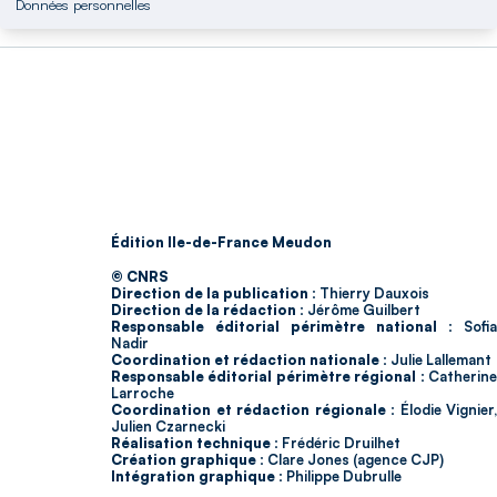
Données personnelles
Édition Ile-de-France Meudon
© CNRS
Direction de la publication :
Thierry Dauxois
Direction de la rédaction :
Jérôme Guilbert
Responsable éditorial périmètre national :
Sofia
Nadir
Coordination et rédaction nationale :
Julie Lallemant
Responsable éditorial périmètre régional :
Catherin
Larroche
Coordination et rédaction régionale :
Élodie Vignier,
Julien Czarnecki
Réalisation technique :
Frédéric Druilhet
Création graphique :
Clare Jones (agence CJP)
Intégration graphique :
Philippe Dubrulle