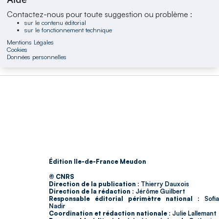
Contactez-nous pour toute suggestion ou problème :
sur le contenu éditorial
sur le fonctionnement technique
Mentions Légales
Cookies
Données personnelles
Édition Ile-de-France Meudon
© CNRS
Direction de la publication :
Thierry Dauxois
Direction de la rédaction :
Jérôme Guilbert
Responsable éditorial périmètre national :
Sofia
Nadir
Coordination et rédaction nationale :
Julie Lallemant