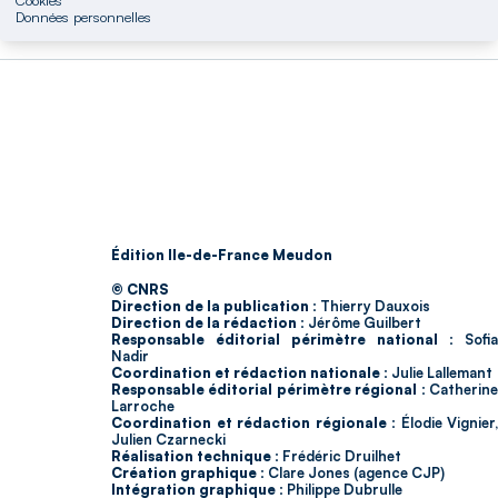
Données personnelles
Édition Ile-de-France Meudon
© CNRS
Direction de la publication :
Thierry Dauxois
Direction de la rédaction :
Jérôme Guilbert
Responsable éditorial périmètre national :
Sofia
Nadir
Coordination et rédaction nationale :
Julie Lallemant
Responsable éditorial périmètre régional :
Catherin
Larroche
Coordination et rédaction régionale :
Élodie Vignier,
Julien Czarnecki
Réalisation technique :
Frédéric Druilhet
Création graphique :
Clare Jones (agence CJP)
Intégration graphique :
Philippe Dubrulle