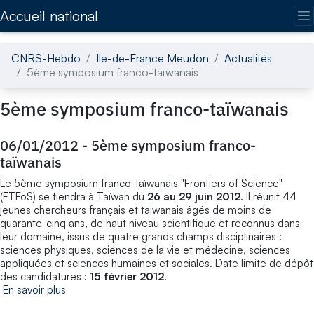
Accédez directement au contenu de la page
Accueil national
CNRS-Hebdo
Ile-de-France Meudon
Actualités
5ème symposium franco-taïwanais
5ème symposium franco-taïwanais
06/01/2012
-
5ème symposium franco-
taïwanais
Le 5ème symposium franco-taïwanais "Frontiers of Science"
(FTFoS) se tiendra à Taïwan du
26 au 29 juin 2012
. Il réunit 44
jeunes chercheurs français et taïwanais âgés de moins de
quarante-cinq ans, de haut niveau scientifique et reconnus dans
leur domaine, issus de quatre grands champs disciplinaires :
sciences physiques, sciences de la vie et médecine, sciences
appliquées et sciences humaines et sociales. Date limite de dépôt
des candidatures :
15 février 2012
.
En savoir plus