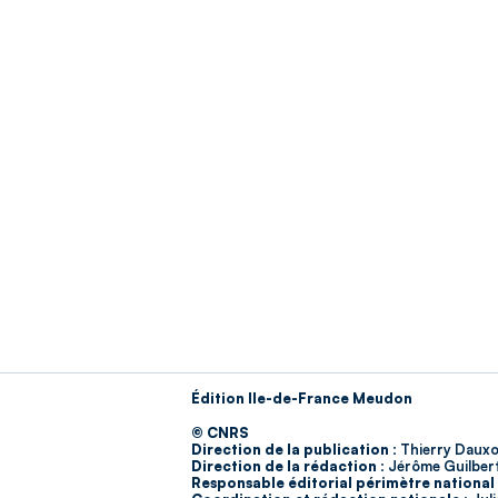
Édition Ile-de-France Meudon
© CNRS
Direction de la publication :
Thierry Dauxo
Direction de la rédaction :
Jérôme Guilber
Responsable éditorial périmètre national 