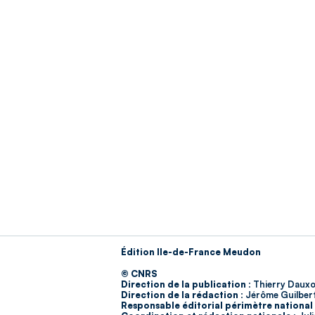
Édition Ile-de-France Meudon
© CNRS
Direction de la publication :
Thierry Dauxo
Direction de la rédaction :
Jérôme Guilber
Responsable éditorial périmètre national 