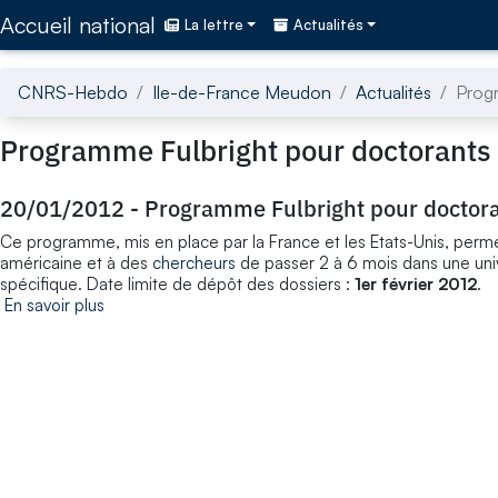
Accédez directement au contenu de la page
Accueil national
La lettre
Actualités
CNRS-Hebdo
Ile-de-France Meudon
Actualités
Progr
Programme Fulbright pour doctorants 
20/01/2012
-
Programme Fulbright pour doctora
Ce programme, mis en place par la France et les Etats-Unis, perm
américaine et à des
chercheurs
de passer 2 à 6 mois dans une uni
spécifique. Date limite de dépôt des dossiers :
1er février 2012
.
En savoir plus