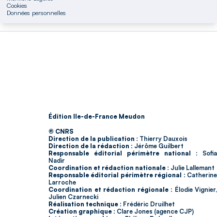
Cookies
Données personnelles
Édition Ile-de-France Meudon
© CNRS
Direction de la publication :
Thierry Dauxois
Direction de la rédaction :
Jérôme Guilbert
Responsable éditorial périmètre national :
Sofia
Nadir
Coordination et rédaction nationale :
Julie Lallemant
Responsable éditorial périmètre régional :
Catherin
Larroche
Coordination et rédaction régionale :
Élodie Vignier,
Julien Czarnecki
Réalisation technique :
Frédéric Druilhet
Création graphique :
Clare Jones (agence CJP)