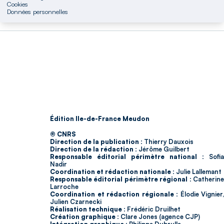
Cookies
Données personnelles
Édition Ile-de-France Meudon
© CNRS
Direction de la publication :
Thierry Dauxois
Direction de la rédaction :
Jérôme Guilbert
Responsable éditorial périmètre national :
Sofia
Nadir
Coordination et rédaction nationale :
Julie Lallemant
Responsable éditorial périmètre régional :
Catherin
Larroche
Coordination et rédaction régionale :
Élodie Vignier,
Julien Czarnecki
Réalisation technique :
Frédéric Druilhet
Création graphique :
Clare Jones (agence CJP)