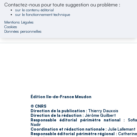
Contactez-nous pour toute suggestion ou problème :
sur le contenu éditorial
sur le fonctionnement technique
Mentions Légales
Cookies
Données personnelles
Édition Ile-de-France Meudon
© CNRS
Direction de la publication :
Thierry Dauxois
Direction de la rédaction :
Jérôme Guilbert
Responsable éditorial périmètre national :
Sofia
Nadir
Coordination et rédaction nationale :
Julie Lallemant
Responsable éditorial périmètre régional :
Catherin