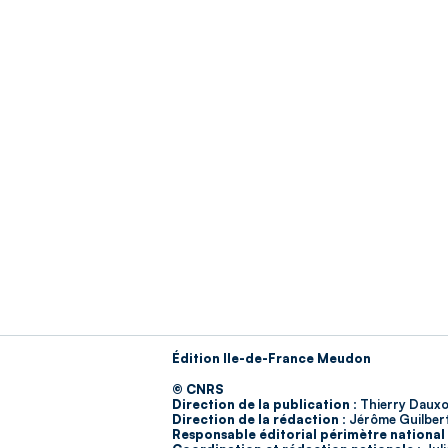
Édition Ile-de-France Meudon
© CNRS
Direction de la publication :
Thierry Dauxo
Direction de la rédaction :
Jérôme Guilber
Responsable éditorial périmètre national 