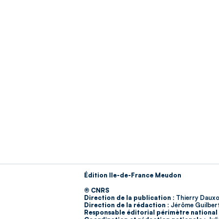
Édition Ile-de-France Meudon
© CNRS
Direction de la publication :
Thierry Dauxo
Direction de la rédaction :
Jérôme Guilber
Responsable éditorial périmètre national 