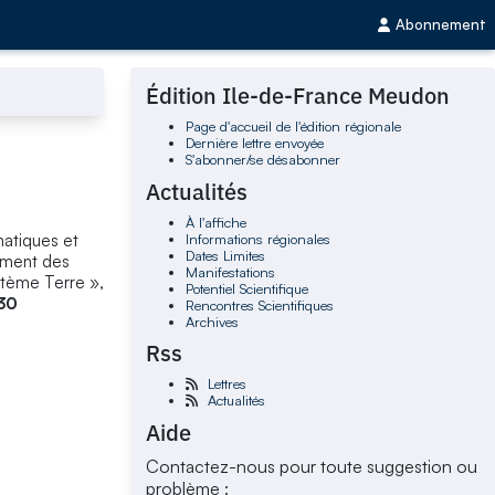
Abonnement
Édition Ile-de-France Meudon
Page d'accueil de l'édition régionale
Dernière lettre envoyée
S'abonner/se désabonner
Actualités
À l'affiche
Informations régionales
matiques et
Dates Limites
pement des
Manifestations
stème Terre »,
Potentiel Scientifique
30
Rencontres Scientifiques
Archives
Rss
Lettres
Actualités
Aide
Contactez-nous pour toute suggestion ou
problème :