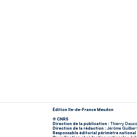
Édition Ile-de-France Meudon
© CNRS
Direction de la publication :
Thierry Dauxo
Direction de la rédaction :
Jérôme Guilber
Responsable éditorial périmètre national 