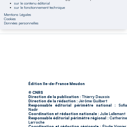
sur le contenu éditorial
sur le fonctionnement technique
Mentions Légales
Cookies
Données personnelles
Édition Ile-de-France Meudon
© CNRS
Direction de la publication :
Thierry Dauxois
Direction de la rédaction :
Jérôme Guilbert
Responsable éditorial périmètre national :
Sofia
Nadir
Coordination et rédaction nationale :
Julie Lallemant
Responsable éditorial périmètre régional :
Catherin
Larroche
Coordination et rédaction régionale :
Élodie Vignier,