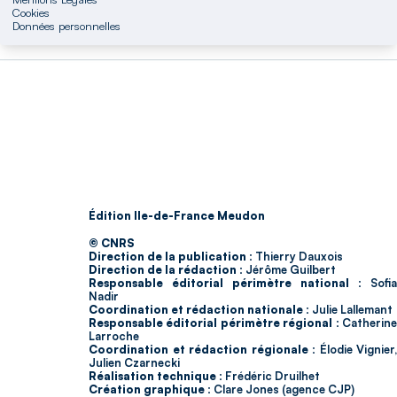
Cookies
Données personnelles
Édition Ile-de-France Meudon
© CNRS
Direction de la publication :
Thierry Dauxois
Direction de la rédaction :
Jérôme Guilbert
Responsable éditorial périmètre national :
Sofia
Nadir
Coordination et rédaction nationale :
Julie Lallemant
Responsable éditorial périmètre régional :
Catherin
Larroche
Coordination et rédaction régionale :
Élodie Vignier,
Julien Czarnecki
Réalisation technique :
Frédéric Druilhet
Création graphique :
Clare Jones (agence CJP)