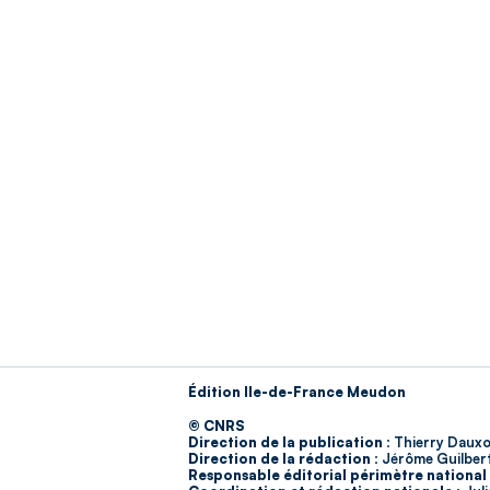
Édition Ile-de-France Meudon
© CNRS
Direction de la publication :
Thierry Dauxo
Direction de la rédaction :
Jérôme Guilber
Responsable éditorial périmètre national 