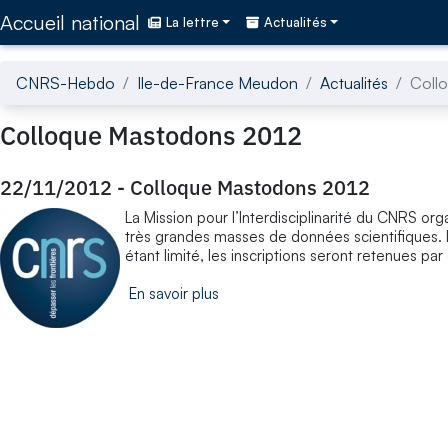
Accédez directement au contenu de la page
Accueil national
La lettre
Actualités
CNRS-Hebdo
Ile-de-France Meudon
Actualités
Coll
Colloque Mastodons 2012
22/11/2012
-
Colloque Mastodons 2012
La Mission pour l’Interdisciplinarité du CNRS org
très grandes masses de données scientifiques. Il
étant limité, les inscriptions seront retenues par 
En savoir plus