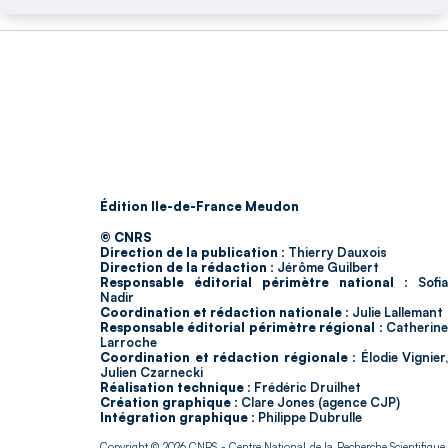
Édition Ile-de-France Meudon
© CNRS
Direction de la publication :
Thierry Dauxois
Direction de la rédaction :
Jérôme Guilbert
Responsable éditorial périmètre national :
Sofia
Nadir
Coordination et rédaction nationale :
Julie Lallemant
Responsable éditorial périmètre régional :
Catherin
Larroche
Coordination et rédaction régionale :
Élodie Vignier,
Julien Czarnecki
Réalisation technique :
Frédéric Druilhet
Création graphique :
Clare Jones (agence CJP)
Intégration graphique :
Philippe Dubrulle
Copyright © 2026
CNRS
- Centre National de la Recherche Scientifique