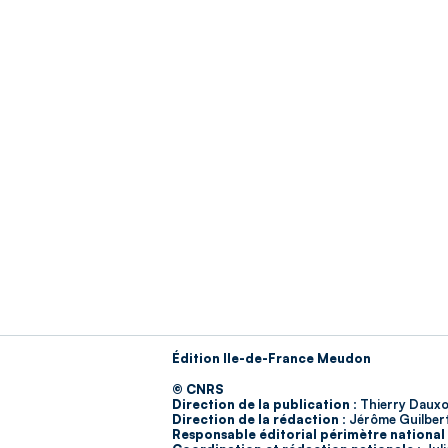
Édition Ile-de-France Meudon
© CNRS
Direction de la publication :
Thierry Dauxo
Direction de la rédaction :
Jérôme Guilber
Responsable éditorial périmètre national 