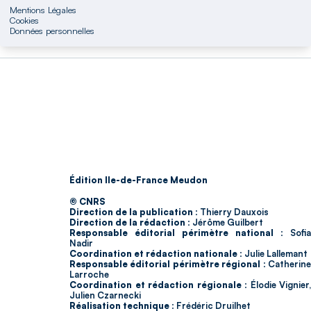
Mentions Légales
Cookies
Données personnelles
Édition Ile-de-France Meudon
© CNRS
Direction de la publication :
Thierry Dauxois
Direction de la rédaction :
Jérôme Guilbert
Responsable éditorial périmètre national :
Sofia
Nadir
Coordination et rédaction nationale :
Julie Lallemant
Responsable éditorial périmètre régional :
Catherin
Larroche
Coordination et rédaction régionale :
Élodie Vignier,
Julien Czarnecki
Réalisation technique :
Frédéric Druilhet