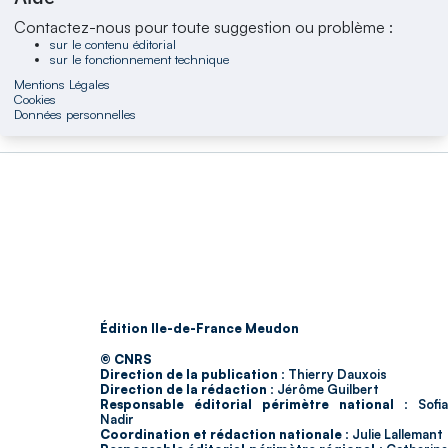
Contactez-nous pour toute suggestion ou problème :
sur le contenu éditorial
sur le fonctionnement technique
Mentions Légales
Cookies
Données personnelles
Édition Ile-de-France Meudon
© CNRS
Direction de la publication :
Thierry Dauxois
Direction de la rédaction :
Jérôme Guilbert
Responsable éditorial périmètre national :
Sofia
Nadir
Coordination et rédaction nationale :
Julie Lallemant