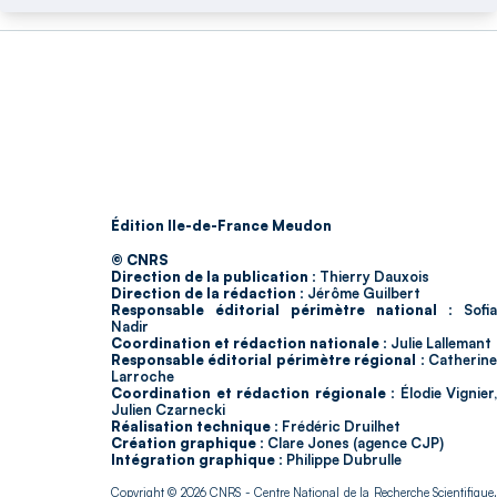
Édition Ile-de-France Meudon
© CNRS
Direction de la publication :
Thierry Dauxois
Direction de la rédaction :
Jérôme Guilbert
Responsable éditorial périmètre national :
Sofia
Nadir
Coordination et rédaction nationale :
Julie Lallemant
Responsable éditorial périmètre régional :
Catherin
Larroche
Coordination et rédaction régionale :
Élodie Vignier,
Julien Czarnecki
Réalisation technique :
Frédéric Druilhet
Création graphique :
Clare Jones (agence CJP)
Intégration graphique :
Philippe Dubrulle
Copyright © 2026
CNRS
- Centre National de la Recherche Scientifique