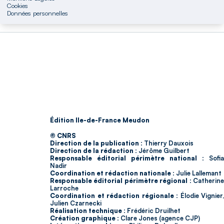
Cookies
Données personnelles
Édition Ile-de-France Meudon
© CNRS
Direction de la publication :
Thierry Dauxois
Direction de la rédaction :
Jérôme Guilbert
Responsable éditorial périmètre national :
Sofia
Nadir
Coordination et rédaction nationale :
Julie Lallemant
Responsable éditorial périmètre régional :
Catherin
Larroche
Coordination et rédaction régionale :
Élodie Vignier,
Julien Czarnecki
Réalisation technique :
Frédéric Druilhet
Création graphique :
Clare Jones (agence CJP)